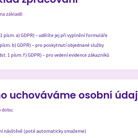
na základě:
. 1 písm. a) GDPR) – udělíte jej při vyplnění formuláře
1 písm. b) GDPR) – pro poskytnutí objednané služby
odst. 1 písm. f) GDPR) – pro vedení evidence zákazníků
uho uchováváme osobní úda
 dobu:
dní návštěvě (poté automaticky smažeme)