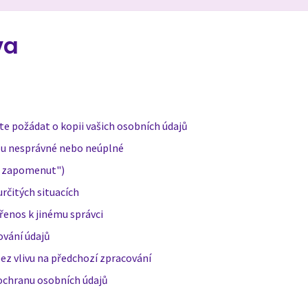
va
e požádat o kopii vašich osobních údajů
ou nesprávné nebo neúplné
t zapomenut")
určitých situacích
řenos k jinému správci
ování údajů
bez vlivu na předchozí zpracování
ochranu osobních údajů