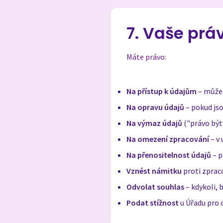
7. Vaše prá
Máte právo:
Na přístup k údajům
– můžet
Na opravu údajů
– pokud js
Na výmaz údajů
("právo bý
Na omezení zpracování
– v 
Na přenositelnost údajů
– p
Vznést námitku
proti zprac
Odvolat souhlas
– kdykoli, 
Podat stížnost
u Úřadu pro 