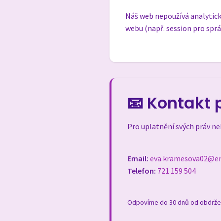
Náš web nepoužívá analytic
webu (např. session pro sprá
📧 Kontakt 
Pro uplatnění svých práv ne
Email:
eva.kramesova02@em
Telefon:
721 159 504
Odpovíme do 30 dnů od obdržení