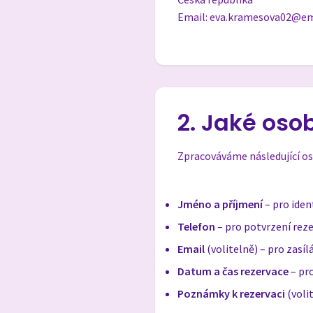
Email: eva.kramesova02@em
2. Jaké os
Zpracováváme následující os
Jméno a příjmení
– pro ident
Telefon
– pro potvrzení rez
Email
(volitelně) – pro zasíl
Datum a čas rezervace
– pr
Poznámky k rezervaci
(voli