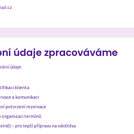
ail.cz
obní údaje zpracováváme
obní údaje:
ifikaci klienta
ervace a komunikaci
ání potvrzení rezervace
o organizaci termínů
telně) – pro lepší přípravu na návštěvu