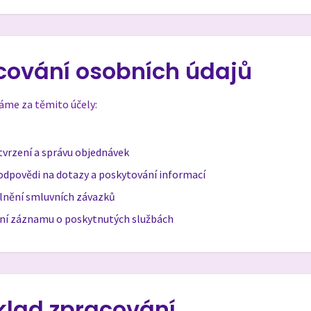
acování osobních údajů
áme za těmito účely:
tvrzení a správu objednávek
odpovědi na dotazy a poskytování informací
lnění smluvních závazků
ení záznamu o poskytnutých službách
áklad zpracování