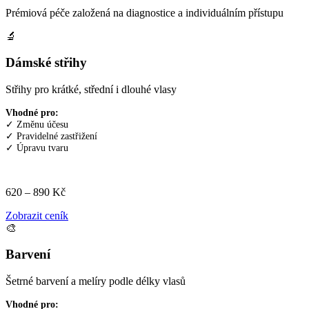
Prémiová péče založená na diagnostice a individuálním přístupu
🔬
Dámské střihy
Střihy pro krátké, střední i dlouhé vlasy
Vhodné pro:
✓ Změnu účesu
✓ Pravidelné zastřižení
✓ Úpravu tvaru
620 – 890 Kč
Zobrazit ceník
🎨
Barvení
Šetrné barvení a melíry podle délky vlasů
Vhodné pro: