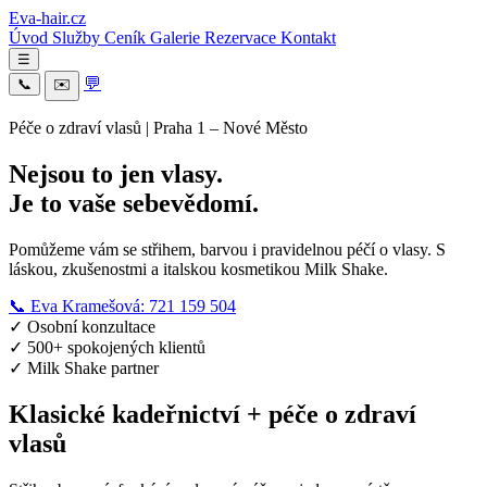
Eva-hair.cz
Úvod
Služby
Ceník
Galerie
Rezervace
Kontakt
☰
💬
📞
✉️
Péče o zdraví vlasů | Praha 1 – Nové Město
Nejsou to jen vlasy.
Je to vaše sebevědomí.
Pomůžeme vám se střihem, barvou i pravidelnou péčí o vlasy. S
láskou, zkušenostmi a italskou kosmetikou Milk Shake.
📞 Eva Kramešová: 721 159 504
✓
Osobní konzultace
✓
500+ spokojených klientů
✓
Milk Shake partner
Klasické kadeřnictví + péče o zdraví
vlasů