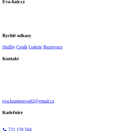
Eva-hair.cz
Kadeřnictví v centru Prahy. Péče o zdraví vlasů s osobním
přístupem.
Rychlé odkazy
Služby
Ceník
Galerie
Rezervace
Kontakt
Adresa:
Opletalova 958/27
110 00 Praha 1 – Nové Město
Česká republika
Email:
eva.kramesova02@email.cz
Kadeřnice
Eva Kramešová
📞 721 159 504