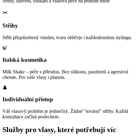
Střihy, barvení, foukání a vlasová péče na jednom místě
✂️
Střihy
Střih přizpůsobený vlasům, tvaru obličeje i každodennímu stylingu.
🍃
Italská kosmetika
Milk Shake – péče s přírodou. Bez silikonu, parabenů a agresivní
chemie. Pro vaše vlasy i planetu.
👤
Individuální přístup
Váš vlasový problém je jedinečný. Žádné "tovární" střihy. Každá
konzultace začíná poslechem.
Služby pro vlasy, které potřebují víc