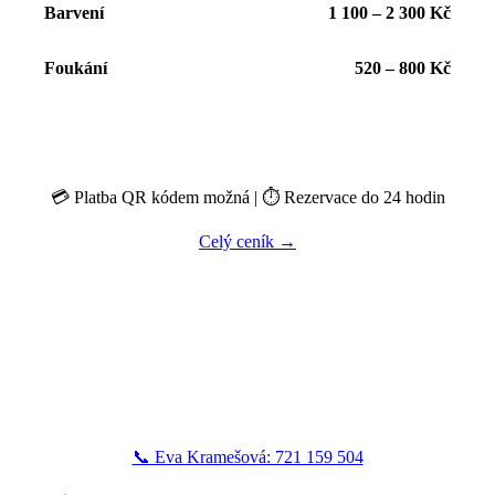
Barvení
1 100 – 2 300 Kč
Foukání
520 – 800 Kč
💳 Platba QR kódem možná | ⏱️ Rezervace do 24 hodin
Celý ceník →
Připraveni na změnu?
Objednejte se ještě dnes. První konzultace je vždy
zdarma.
📞 Eva Kramešová: 721 159 504