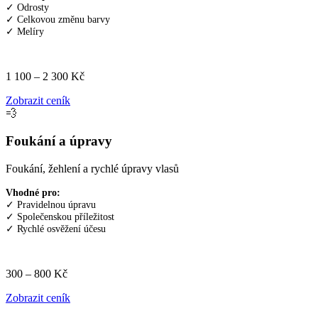
✓ Odrosty
✓ Celkovou změnu barvy
✓ Melíry
1 100 – 2 300 Kč
Zobrazit ceník
💨
Foukání a úpravy
Foukání, žehlení a rychlé úpravy vlasů
Vhodné pro:
✓ Pravidelnou úpravu
✓ Společenskou příležitost
✓ Rychlé osvěžení účesu
300 – 800 Kč
Zobrazit ceník